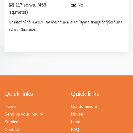
117 sq.wa. (468
No
sq.meter)
ขายหอพักใกล้ ม.พายัพ เขตตำบลสันพระเนตร มีลูกค้าเช่าอยู่แล้วผู้ซื้อเก็บค่า
เช่าต่อเนื่องได้เลย
มีห้องพักจำนวน 12 ห้อง ทุกห้องมี ทีวี ตู้เย็น แอร์ และเฟอร์นิเจอร์
มีบ้านพัก 2 ชั้น 1 หลัง 2 ห้องนอน 3 ห้องน้ำ ห้องครัว ชั้นล่างเป็นมินิมาร์ท
และร้าน internet.
Quick links
Quick links
Home
Condominium
Send us your inquiry
House
Services
Land
Contact
FAQ