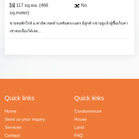
117 sq.wa. (468
No
sq.meter)
ขายหอพักใกล้ ม.พายัพ เขตตำบลสันพระเนตร มีลูกค้าเช่าอยู่แล้วผู้ซื้อเก็บค่า
เช่าต่อเนื่องได้เลย
มีห้องพักจำนวน 12 ห้อง ทุกห้องมี ทีวี ตู้เย็น แอร์ และเฟอร์นิเจอร์
มีบ้านพัก 2 ชั้น 1 หลัง 2 ห้องนอน 3 ห้องน้ำ ห้องครัว ชั้นล่างเป็นมินิมาร์ท
และร้าน internet.
Quick links
Quick links
Home
Condominium
Send us your inquiry
House
Services
Land
Contact
FAQ