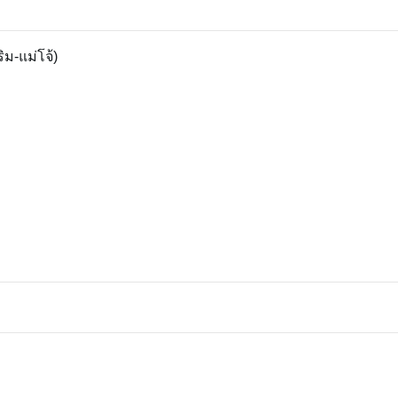
ิม-แม่โจ้)