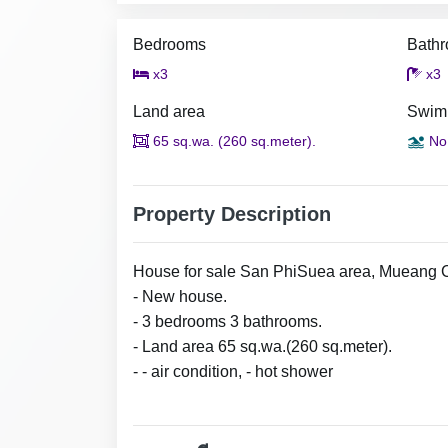
Bedrooms
Bath
x3
x3
Land area
Swim
65 sq.wa. (260 sq.meter).
No
Property Description
House for sale San PhiSuea area, Mueang Ch
- New house.
- 3 bedrooms 3 bathrooms.
- Land area 65 sq.wa.(260 sq.meter).
- - air condition, - hot shower