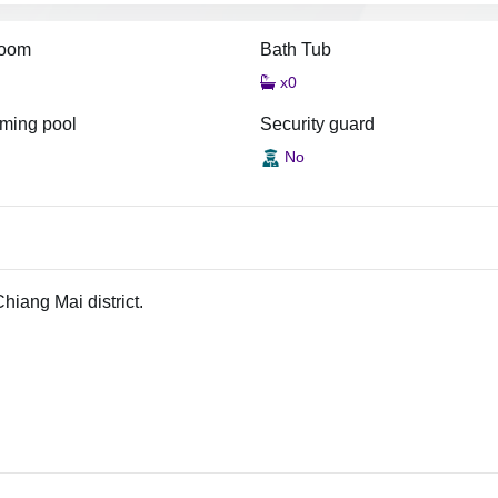
room
Bath Tub
x0
ming pool
Security guard
No
iang Mai district.