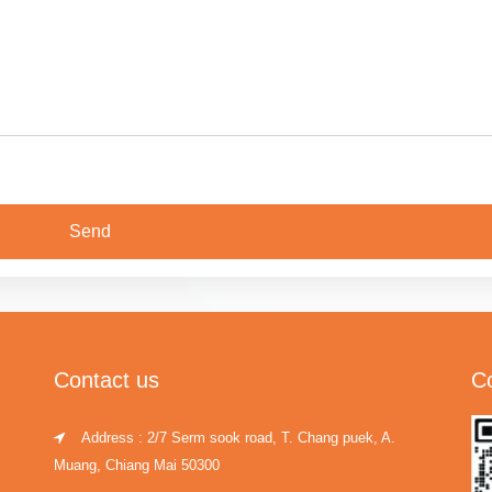
Contact us
C
Address : 2/7 Serm sook road, T. Chang puek, A.
Muang, Chiang Mai 50300