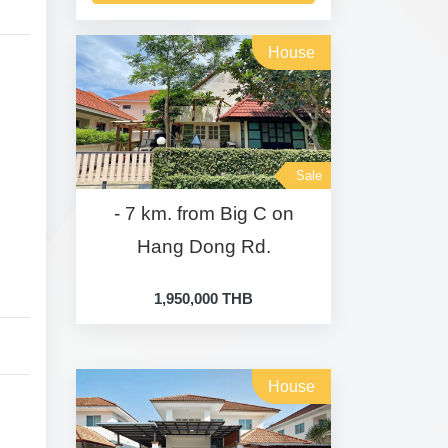
House
Sale
- 7 km. from Big C on
Hang Dong Rd.
1,950,000 THB
House