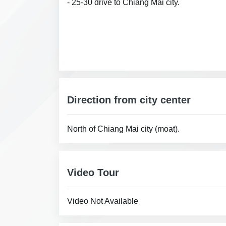
- 25-30 drive to Chiang Mai city.
Direction from city center
North of Chiang Mai city (moat).
Video Tour
Video Not Available