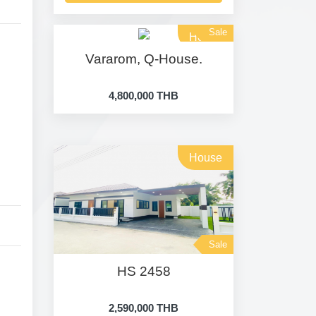
Sale
House
Vararom, Q-House.
4,800,000 THB
House
Sale
HS 2458
2,590,000 THB