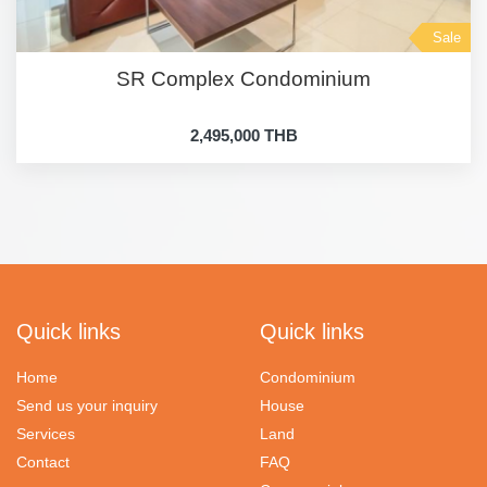
Sale
SR Complex Condominium
2,495,000 THB
Quick links
Quick links
Home
Condominium
Send us your inquiry
House
Services
Land
Contact
FAQ